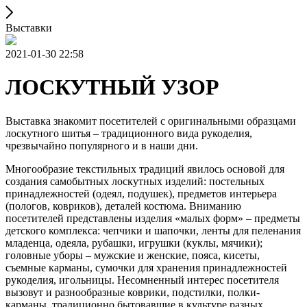
Выставки
2021-01-30 22:58
ЛОСКУТНЫЙ УЗОР
Выставка знакомит посетителей с оригинальными образцами
лоскутного шитья – традиционного вида рукоделия,
чрезвычайно популярного и в наши дни.
Многообразие текстильных традиций явилось основой для
создания самобытных лоскутных изделий: постельных
принадлежностей (одеял, подушек), предметов интерьера
(пологов, ковриков), деталей костюма. Вниманию
посетителей представлены изделия «малых форм» – предметы
детского комплекса: чепчики и шапочки, ленты для пеленания
младенца, одеяла, рубашки, игрушки (куклы, мячики);
головные уборы – мужские и женские, пояса, кисеты,
съемные карманы, сумочки для хранения принадлежностей
рукоделия, игольницы. Несомненный интерес посетителя
вызовут и разнообразные коврики, подстилки, полки-
карманы, традиционно бытовавшие в культуре разных